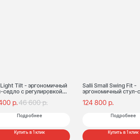
i Light Tilt - эргономичный
Salli Small Swing Fit -
л-седло с регулировкой
эргономичный стул-с
лона, полиуретан |
механизмом качания
р.
р.
р.
400
46 600
124 800
ляндия
регулировкой рассто
между половинками 
| Финляндия
Подробнее
Подробнее
Купить в 1 клик
Купить в 1 клик