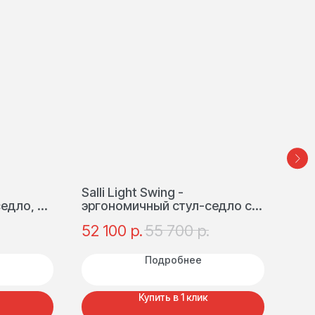
Salli Light Swing -
Top
едло, с
эргономичный стул-седло с
рег
 и
механизмом качания,
сту
р.
р.
52 100
55 700
34
яния
полиуретан | Финляндия
амо
сиденья
Фин
Подробнее
Купить в 1 клик