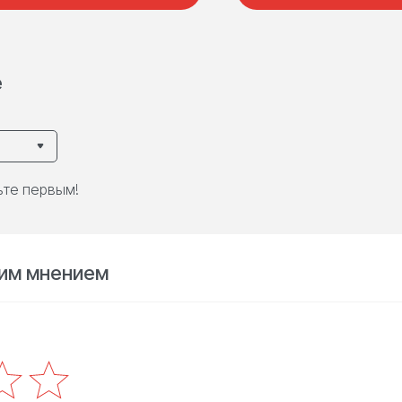
е
ьте первым!
им мнением