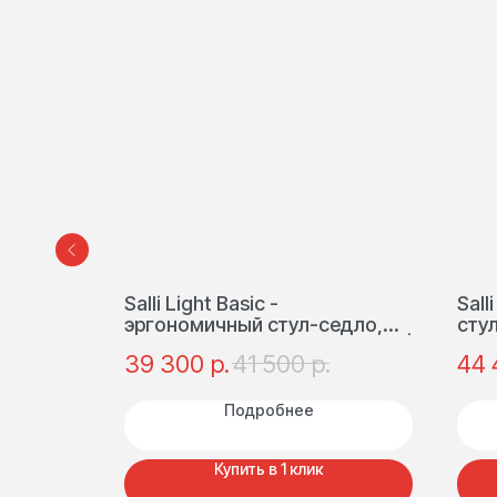
Salli Light Basic -
Sall
едло, с
эргономичный стул-седло,
сту
еством
базовая модель, полиуретан |
нак
р.
р.
39 300
41 500
44 
роек |
Финляндия
Фин
Подробнее
Купить в 1 клик