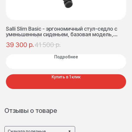
Salli Slim Basic - эргономичный стул-седло с
Sa
уменьшенным сиденьем, базовая модель,
ст
полиуретан | Финляндия
Ф
р.
р.
39 300
41 500
2
Подробнее
Купить в 1 клик
Отзывы о товаре
Сначала полезные