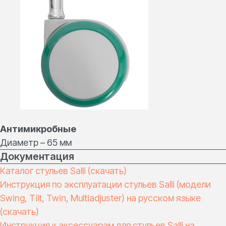
Контакты для
Реквизиты
связи
ОГРН: 1187847111209
zakaz@salli.pro
ИНН: 7813610774
+7 (495) 108 75 72
КПП: 780401001
Разработка сайта
RDigital
Политика
Антимикробные
конфиденциальности
Общество с ограниченной
ответственностью «ОНЛАЙН ДЕНТАЛ»
Диаметр – 65 мм
— эксклюзивный импортер Salli
Документация
Каталог стульев Salli (скачать)
Инструкция по эксплуатации стульев Salli (модели
Swing, Tilt, Twin, Multiadjuster) на русском языке
(скачать)
Инструкция к аксессуарам для стульев Salli на