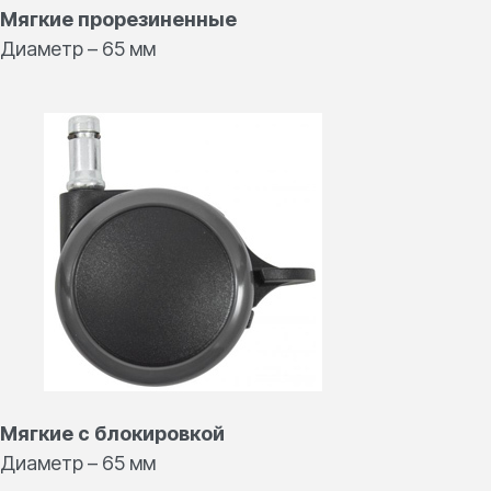
Мягкие прорезиненные
Диаметр – 65 мм
Санкт‑Петербург
16-я линия Васильевского острова, 85к3 — Яндекс
Карты
Контакты
для связи
Мягкие с блокировкой
Диаметр – 65 мм
Наш шоурум в Санкт-Петербурге
199178, 16-я линия