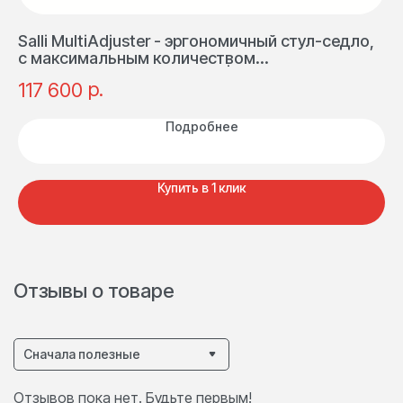
Salli MultiAdjuster - эргономичный стул-седло,
Sa
с максимальным количеством
у
индивидуальных настроек | Финляндия
ка
р.
117 600
5
Подробнее
Купить в 1 клик
Отзывы о товаре
Сначала полезные
Отзывов пока нет. Будьте первым!