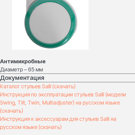
О компании
Классическая серия
Отзывы
Базовая серия
Блог
Специальная серия
FAQ
Аксессуары для стульев
Контакты
Оплата и доставка
Контакты для
Реквизиты
связи
ОГРН: 1187847111209
zakaz@salli.pro
ИНН: 7813610774
Антимикробные
+7 (495) 108 75 72
КПП: 780401001
Диаметр – 65 мм
Документация
Каталог стульев Salli (скачать)
Разработка сайта
RDigital
Инструкция по эксплуатации стульев Salli (модели
Политика
Swing, Tilt, Twin, Multiadjuster) на русском языке
конфиденциальности
Общество с ограниченной
ответственностью «ОНЛАЙН ДЕНТАЛ»
(скачать)
— эксклюзивный импортер Salli
Инструкция к аксессуарам для стульев Salli на
русском языке
(скачать)