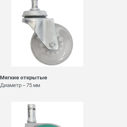
Контакты
для связи
Наш шоурум в Санкт-Петербурге
199178, 16-я линия
ВО, дом 85, корпус 3
Время работы
По будням — с 10:00 до 18:00
zakaz@salli.pro
+7 (495) 108 75 72
Мягкие открытые
Диаметр – 75 мм
Навигация
Каталог