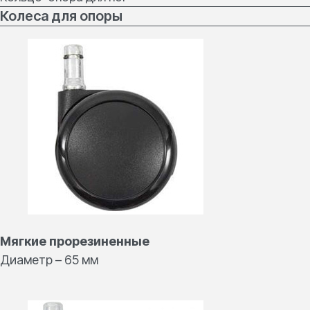
Колеса для опоры
Нужна консультация
или есть вопросы?
Мы поможем подобрать подходящий
стул из нашего каталога
Мягкие прорезиненные
Диаметр – 65 мм