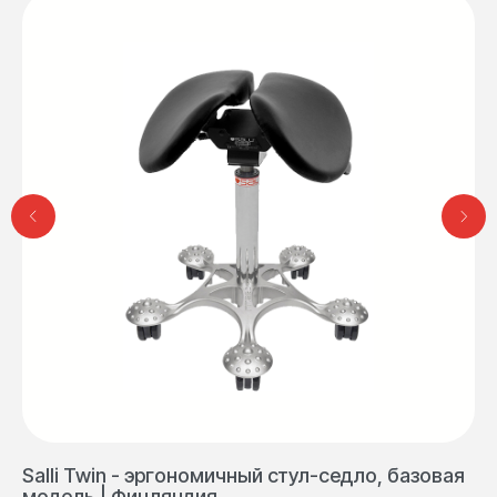
— эксклюзивный импортер Salli
Salli Twin - эргономичный стул-седло, базовая
Sa
модель | Финляндия
се