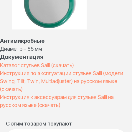
Навигация
Каталог
О компании
Классическая серия
Отзывы
Базовая серия
Блог
Специальная серия
Антимикробные
FAQ
Аксессуары для стульев
Контакты
Диаметр – 65 мм
Оплата и доставка
Документация
Каталог стульев Salli (скачать)
Контакты для
Реквизиты
Инструкция по эксплуатации стульев Salli (модели
связи
ОГРН: 1187847111209
zakaz@salli.pro
ИНН: 7813610774
Swing, Tilt, Twin, Multiadjuster) на русском языке
+7 (495) 108 75 72
КПП: 780401001
(скачать)
Инструкция к аксессуарам для стульев Salli на
русском языке
(скачать)
Разработка сайта
RDigital
Политика
С этим товаром покупают
конфиденциальности
Общество с ограниченной
ответственностью «ОНЛАЙН ДЕНТАЛ»