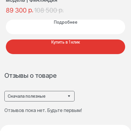
ра
р.
р.
89 300
108 500
1
Ф
Подробнее
Купить в 1 клик
Отзывы о товаре
Сначала полезные
Отзывов пока нет. Будьте первым!